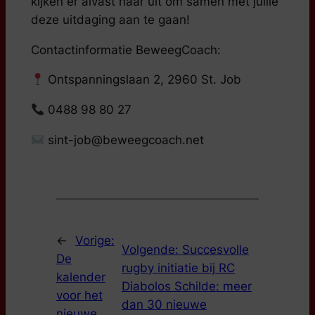
kijken er alvast naar uit om samen met jullie
deze uitdaging aan te gaan!
Contactinformatie BeweegCoach:
Ontspanningslaan 2, 2960 St. Job
0488 98 80 27
sint-job@beweegcoach.net
←
Vorige:
Volgende:
Succesvolle
De
rugby initiatie bij RC
kalender
Diabolos Schilde: meer
voor het
dan 30 nieuwe
nieuwe