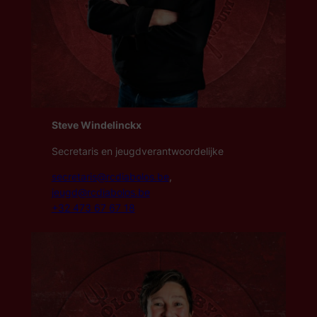
Steve Windelinckx
Secretaris
en jeugdverantwoordelijke
secretaris@rcdiabolos.be
,
jeugd@rcdiabolos.be
+32 473 67 67 18