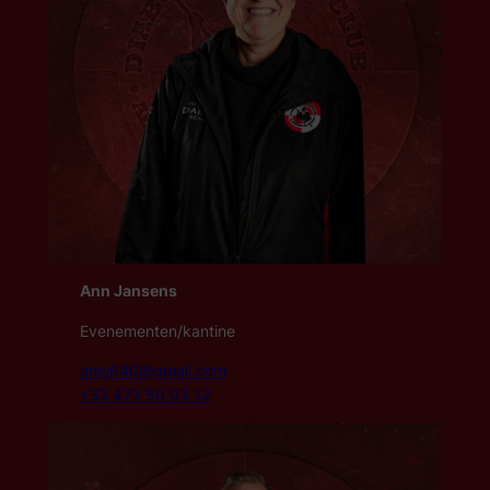
Ann Jansens
Evenementen/kantine
annj640@gmail.com
+32 473 50 03 12