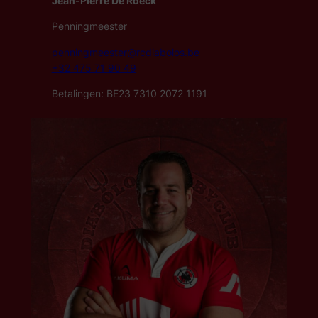
Jean-Pierre De Roeck
Penningmeester
penningmeester@rcdiabolos.be
+32 475 71 90 49
Betalingen: BE23 7310 2072 1191