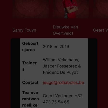
Dieuwke Van
Samy Fouyn
Geert V
Overtveldt
Geboort
2018 en 2019
ejaren
William Vekemans,
Trainer
Jasper Fosseprez &
s
Fréderic De Puydt
Contact
jeugd@rcdiabolos.be
Teamve
Geert Verlinden +32
rantwoo
473 75 54 65
rdelijke